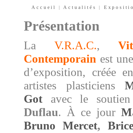
Accueil
|
Actualités
|
Expositi
Présentation
La
V.R.A.C.
,
Vi
Contemporain
est une
d’exposition, créée 
artistes plasticiens
M
Got
avec le soutien
Duflau
. À ce jour
M
Bruno Mercet
,
Bri