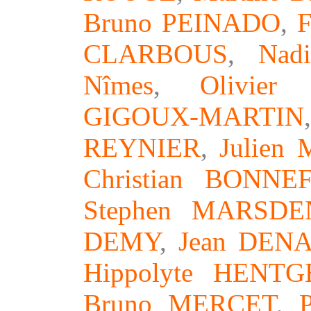
Bruno PEINADO
,
CLARBOUS
,
Nad
Nîme
s
,
Olivie
GIGOUX-MARTIN
REYNIER
,
Julien
Christian BONNE
Stephen MARSDE
DEMY
,
Jean DEN
Hippolyte HENTG
Bruno MERCET
,