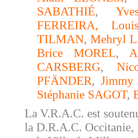
SABATHIÉ
,
Yv
FERREIRA
,
Lou
TILMAN
,
Mehryl 
Brice MOREL
,
A
CARSBERG
,
Nic
PFÄNDER
,
Jimmy
Stéphanie SAGOT
,
La V.R.A.C. est souten
la D.R.A.C. Occitanie,