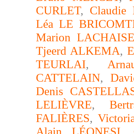
CURLET
,
Claudi
Léa LE BRICOMT
Marion LACHAIS
Tjeerd A
LKEMA
,
E
TEURLAI
,
Arn
CATTELAIN
,
Dav
Denis CASTELLA
LELIÈVRE
,
Ber
FALIÈRES
,
Victor
Alain LÉONESI
,