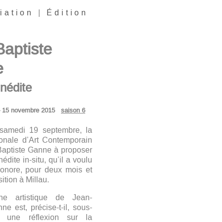
iation
|
Édition
aptiste
e
nédite
– 15 novembre 2015
saison 6
 samedi 19 septembre, la
ionale d’Art Contemporain
Baptiste Ganne à proposer
dite in-situ, qu’il a voulu
sonore, pour deux mois et
ition à Millau.
e artistique de Jean-
ne est, précise-t-il, sous-
 une réflexion sur la