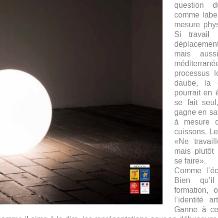
question d
comme labeu
mesure phys
Si travail
déplacement 
mais auss
méditerran
processus l
daube, la 
pourrait en 
se fait seu
gagne en sav
à mesure d
cuissons. Le
«Ne travaill
mais plutôt
se faire».
Comme l’éc
Bien qu’i
formation,
l’identité a
Ganne à ce 