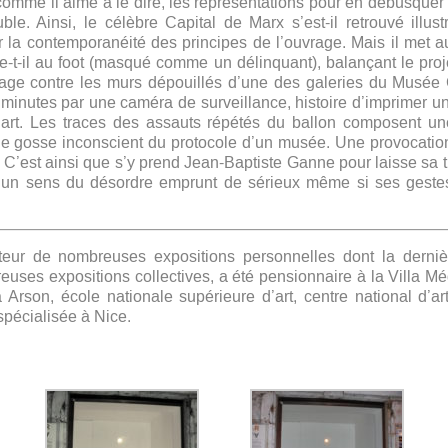
 comme il aime à le dire, les représentations pour en débusquer 
e. Ainsi, le célèbre Capital de Marx s’est-il retrouvé illust
 la contemporanéité des principes de l’ouvrage. Mais il met a
oue-t-il au foot (masqué comme un délinquant), balançant le pro
age contre les murs dépouillés d’une des galeries du Musée 
 minutes par une caméra de surveillance, histoire d’imprimer 
’art. Les traces des assauts répétés du ballon composent une
ale gosse inconscient du protocole d’un musée. Une provocation
 C’est ainsi que s’y prend Jean-Baptiste Ganne pour laisse sa tra
et un sens du désordre emprunt de sérieux même si ses geste
teur de nombreuses expositions personnelles dont la dern
reuses expositions collectives, a été pensionnaire à la Villa M
a Arson, école nationale supérieure d’art, centre national d’a
spécialisée à Nice.