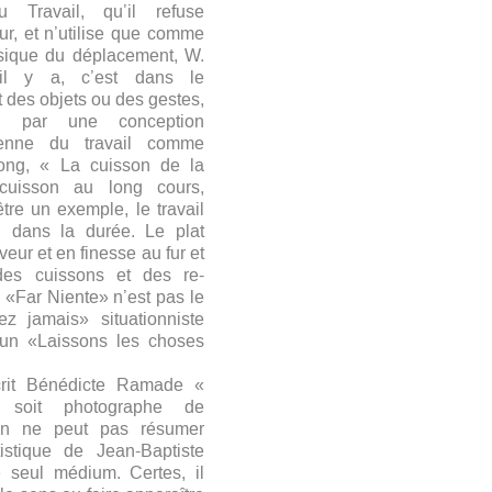
u Travail, qu’il refuse
r, et n’utilise que comme
ique du déplacement, W.
 il y a, c’est dans le
des objets ou des gestes,
i par une conception
éenne du travail comme
ong, « La cuisson de la
cuisson au long cours,
être un exemple, le travail
l, dans la durée. Le plat
eur et en finesse au fur et
es cuissons et des re-
 «Far Niente» n’est pas le
ez jamais» situationniste
 un «Laissons les choses
rit Bénédicte Ramade «
l soit photographe de
 on ne peut pas résumer
rtistique de Jean-Baptiste
seul médium. Certes, il