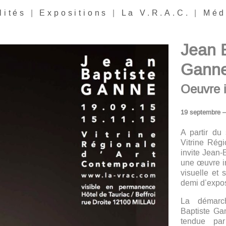
lités
|
Expositions
|
La V.R.A.C.
|
Méd
Jean B
Gann
Oeuvre i
19 septembre 
A partir du
Vitrine Rég
invite Jean-
une œuvre iné
visuelle et 
demi d’expos
La démarch
Baptiste Gan
tendue par