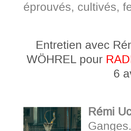
éprouvés, cultivés,
Entretien avec R
WÖHREL pour
RAD
6 a
Rémi U
Ganges. I