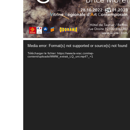
Media error: Format(s) not supported or source(s) not found
Télécharger le fichier: https://www.la-vrac.com/wp-
content/uploads/WWW_extrait_LQ_uni.mp4?_=1