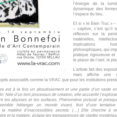
l’énergie de la lum
dynamique des formes
l’espace du lieu.
Et si « le Bain Truc » – 
– captive, c’est qu’il 
réflexion sur la pein
matérielles, intellec
implications hist
philosophiques, qui imp
pratique rigoureuse et 
le plaisir de l’oeil, le pl
L’artiste fait des expos
mais affiche une vo
rojets associatifs comme la VRAC que pour les institutions prest
 est à la fois un aboutissement et une partie d’un vaste 
in. Née d’un lent processus de création, elle accueille l’explor
nt les abysses et les surfaces. Phénomène pictural et presqu
semble héberger un monde vivant, fruit d’une tentativ
la matière d’inaccessibles secrets. (…) Elle cherche à ren
dre et la matière, éclaire les transparences de clartés mystérieu