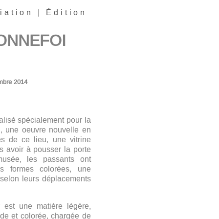
iation
|
Édition
 BONNEFOI
embre 2014
alisé spécialement pour la
u, une oeuvre nouvelle en
és de ce lieu, une vitrine
s avoir à pousser la porte
musée, les passants ont
es formes colorées, une
selon leurs déplacements
 est une matière légère,
ide et colorée, chargée de