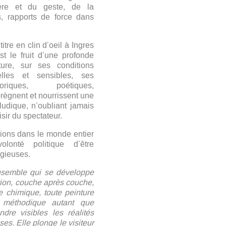
ière et du geste, de la
, rapports de force dans
titre en clin d’oeil à Ingres
est le fruit d’une profonde
ture, sur ses conditions
tuelles et sensibles, ses
oriques, poétiques,
règnent et nourrissent une
ludique, n’oubliant jamais
aisir du spectateur.
itions dans le monde entier
lonté politique d’être
igieuses.
ensemble qui se développe
ation, couche après couche,
e chimique, toute peinture
e méthodique autant que
dre visibles les réalités
ses. Elle plonge le visiteur