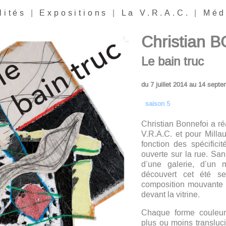
lités
|
Expositions
|
La V.R.A.C.
|
Méd
Christian
Le bain truc
du 7 juillet 2014 au 14 sept
saison
5
Christian Bonnefoi a ré
V.R.A.C. et pour Milla
fonction des spécificit
ouverte sur la rue. San
d’une galerie, d’un 
découvert cet été s
composition mouvante 
devant la vitrine.
Chaque forme couleur
plus ou moins transluc