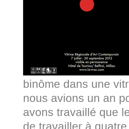
binôme dans une vit
nous avions un an po
avons travaillé que l
de travailler à quatr